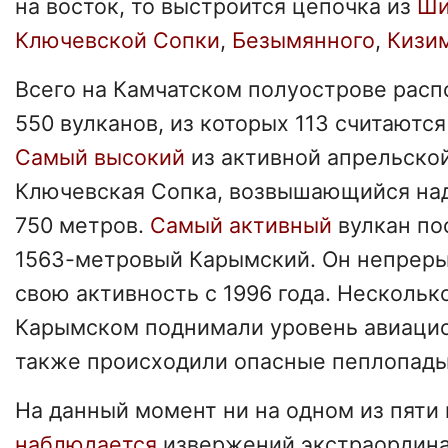
на восток, то выстроится цепочка из
Ши
Ключевской Сопки
,
Безымянного
,
Кизи
Всего на Камчатском полуострове расп
550 вулканов, из которых 113 считают
Самый высокий
из активной апрельско
Ключевская Сопка, возвышающийся над
750 метров.
Самый активный
вулкан по
1563-метровый Карымский. Он непреры
свою активность с 1996 года. Нескольк
Карымском поднимали уровень авиацио
также происходили опасные пеплопады
На данный момент ни на одном из пяти
наблюдается
извержений экстраордина