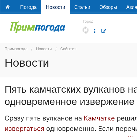
Погода
Новости
Статьи
Обзоры
Ази
Город
Примпогода
Новости
События
Новости
Пять камчатских вулканов н
одновременное извержение
Сразу пять вулканов на
Камчатке
решил
извергаться
одновременно. Если перечи