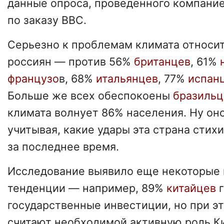
данные опроса, проведенного компани
по заказу BBC.
Серьезно к проблемам климата относи
россиян — против 56%
британцев
, 61%
французо
в, 68%
итальянцев
, 77%
испан
Больше же всех обеспокоены
бразиль
климата волнует 86% населения. Ну оно
учитывая, какие удары эта страна стих
за последнее время.
Исследование выявило еще некоторые
тенденции — например, 89%
китайцев
государственные инвестиции, но при э
считают необходимой активную роль Ки