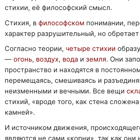
стихии, её философский смысл.
Стихия, в
философском
понимании, пер
характер разрушительный, но обретае
Согласно теории,
четыре стихии
образу
—
огонь
,
воздух
,
вода
и
земля
. Они зап
пространство и находятся в постоянно
перемещаясь, смешиваясь и разъединяя
неизменными и вечными. Все вещи
скл
стихий, «вроде того, как стена сложена
камней».
И источником движения, происходящего
являются не сами «корни», так как они 