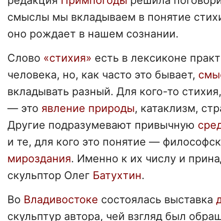
редакция
Примпогоды
решила поговорит
смыслы мы вкладываем в понятие стихи
оно рождает в нашем сознании.
Слово
«стихия»
есть в лексиконе прак
человека, но, как часто это бывает,
смы
вкладывать разный. Для кого-то стихия
— это
явление природы
, катаклизм, ст
Другие подразумевают привычную
сре
и те, для кого это понятие — философс
мироздания
. Именно к их числу и при
скульптор Олег
Батухтин
.
Во
Владивостоке
состоялась выставка
скульптур автора, чей взгляд был обра