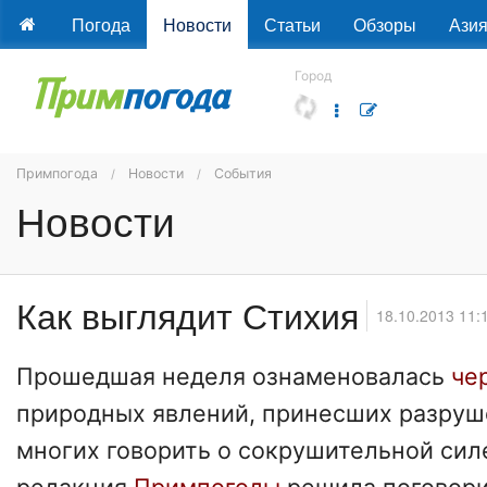
Погода
Новости
Статьи
Обзоры
Ази
Город
Примпогода
Новости
События
Новости
Как выглядит Стихия
18.10.2013 11:
Прошедшая неделя ознаменовалась
че
природных явлений, принесших разруш
многих говорить о сокрушительной сил