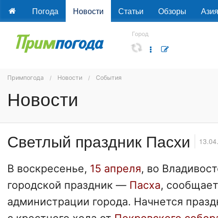
Погода
Новости
Статьи
Обзоры
Ази
Город
Примпогода
Новости
События
Новости
Светлый праздник Пасхи
13.04
В воскресенье,
15 апреля
, во Владивос
городской праздник —
Пасха
, сообщае
администрации города. Начнется празд