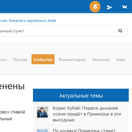
ссии, ближнего зарубежья, Азии
нсы
Погода
События
Комментарии
Экология
Азия
менены
Актуальные темы
Борис Кубай: Первое дыхание
ово» главой
осени придёт в Приморье в эти
ельные
выходные
По ночам в Приморье станет