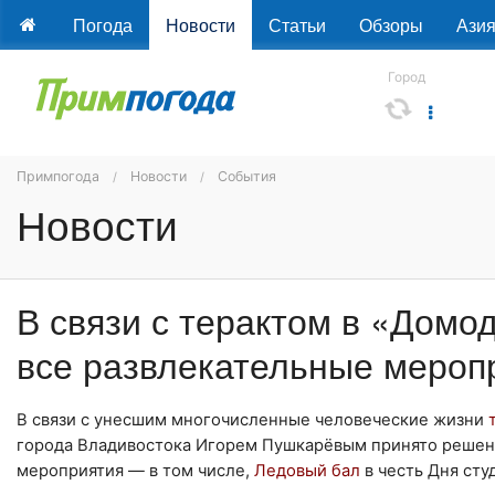
Погода
Новости
Статьи
Обзоры
Ази
Город
Примпогода
Новости
События
Новости
В связи с терактом в «Домо
все развлекательные меро
В связи с унесшим многочисленные человеческие жизни
города Владивостока Игорем Пушкарёвым принято решен
мероприятия — в том числе,
Ледовый бал
в честь Дня сту