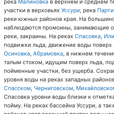
река
Малиновка
в верхнем и среднем т
участки в верховьях
Уссури
, река
Парти
реки южных районов края. На большинс
наблюдаются промоины, занимающие от
реки, закраины. На реках
Спасовка
,
Или
подвижки льда, движение воды поверх 
Осиновка
,
Абрамовка
, в нижнем течени
талым стоком, идущим поверх льда, по
пойменные участки, без ущерба. Сохр
уровня воды на реках западных районов
Спасском
,
Черниговском
,
Михайловско
Спасовка уровни воды близки к отметк
пойму. На реках бассейна Уссури, а та