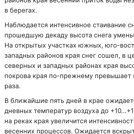
районов края весенний приток воды не
в берегах.
Наблюдается интенсивное стаивание сн
прошедшую декаду высота снега уменьш
На открытых участках южных, юго-вост
западных районов края снег сошел, в ц
северных и западных районах края выс
покрова края по-прежнему превышает н
раза.
В ближайшие пять дней в крае ожидае
дневных температур воздуха до +10…+18
на реках края увеличится интенсивност
весенних процессов. Ожидается вскрыт