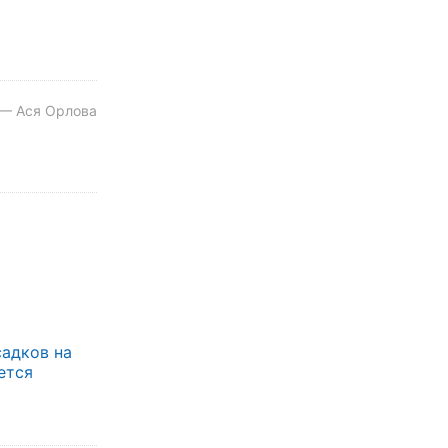
 — Ася Орлова
садков на
ется