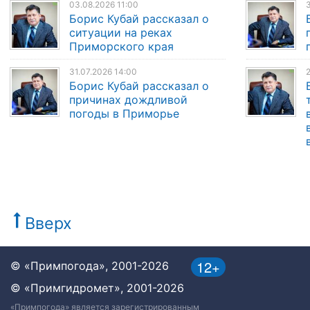
03.08.2026 11:00
3
Борис Кубай рассказал о
ситуации на реках
Приморского края
31.07.2026 14:00
2
Борис Кубай рассказал о
причинах дождливой
погоды в Приморье
Вверх
12+
© «Примпогода», 2001-2026
© «Примгидромет», 2001-2026
«Примпогода» является зарегистрированным