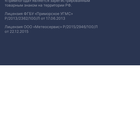
«Примпогода» является зарегистрированным
товарным знаком на территории РФ.
Лицензия ФГБУ «Приморское УГМС»
Р/2013/2362/100/Л от 17.06.2013
Лицензия ООО «Метеосервис» Р/2015/2946/100/Л
от 22.12.2015