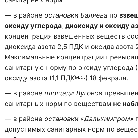
санитарных норм.
— в районе
остановки Баляева
по
взве
оксиду углерода, диоксиду и оксиду а
концентрация взвешенных веществ сост
диоксида азота 2,5 ПДК и оксида азота 
Максимальные концентрации превыси
санитарную норму по оксиду углерода (
м.р.
оксиду азота (1,1 ПДК
) 18 февраля.
— в районе
площади Луговой
превышен
санитарных норм по веществам
не наб
— в районе
остановки «Дальхимпром»
допустимых санитарных норм по веще