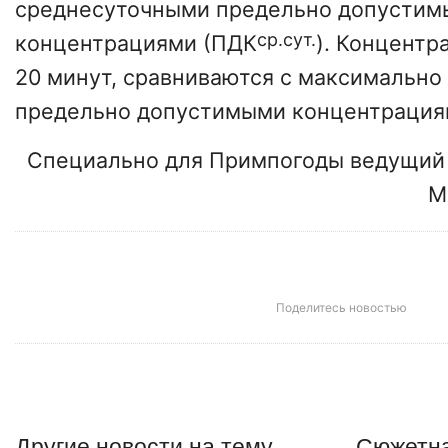
среднесуточными предельно допусти
ср.сут.
концентрациями (ПДК
). Концентр
20 минут, сравниваются с максимально
предельно допустимыми концентрация
Специально для Примпогоды ведущий 
М
Поделитесь новостью
Другие
новости
на тему
Сюжетна