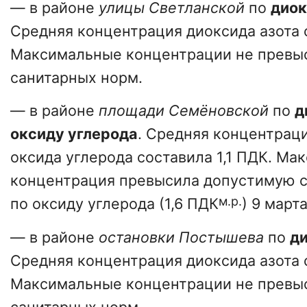
— в районе
улицы Светланской
по
диок
Средняя концентрация диоксида азота с
Максимальные концентрации не превы
санитарных норм.
— в районе
площади Семёновской
по
д
оксиду углерода
. Средняя концентраци
оксида углерода составила 1,1 ПДК. Ма
концентрация превысила допустимую 
м.р.
по оксиду углерода (1,6 ПДК
) 9 марта
— в районе
остановки Постышева
по
ди
Средняя концентрация диоксида азота с
Максимальные концентрации не превы