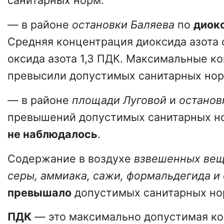
санитарных норм.
— в районе
остановки Баляева
по
диокс
Средняя концентрация диоксида азота с
оксида азота 1,3 ПДК. Максимальные к
превысили допустимых санитарных нор
— в районе
площади Луговой
и
останов
превышений допустимых санитарных н
не наблюдалось
.
Содержание в воздухе
взвешенных вещ
серы, аммиака, сажи, формальдегида и
превышало
допустимых санитарных но
ПДК
— это максимально допустимая к