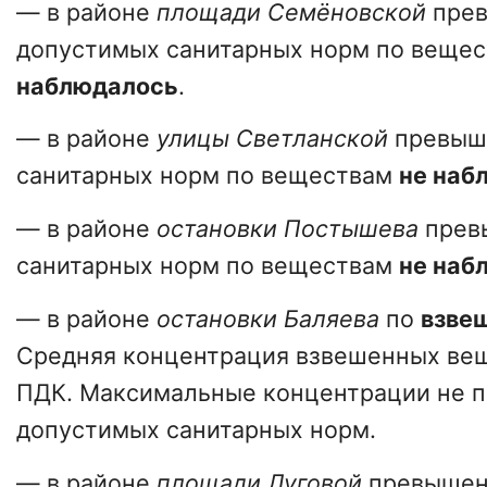
— в районе
площади Семёновской
пре
допустимых санитарных норм по веще
наблюдалось
.
— в районе
улицы Светланской
превыш
санитарных норм по веществам
не наб
— в районе
остановки Постышева
прев
санитарных норм по веществам
не наб
— в районе
остановки Баляева
по
взве
Средняя концентрация взвешенных вещ
ПДК. Максимальные концентрации не 
допустимых санитарных норм.
— в районе
площади Луговой
превышен