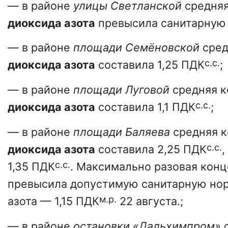
— в районе
улицы Светланской
средняя
диоксида азота
превысила санитарную н
— в районе
площади Семёновской
сред
с.с.
диоксида азота
составила 1,25 ПДК
;
— в районе
площади Луговой
средняя к
с.с.
диоксида азота
составила 1,1 ПДК
;
— в районе
площади Баляева
средняя к
с.с.
диоксида азота
составила 2,25 ПДК
,
с.с.
1,35 ПДК
. Максимально разовая кон
превысила допустимую санитарную нор
м.р.
азота — 1,15 ПДК
22 августа.;
— в районе
остановки «Дальхимпром»
с