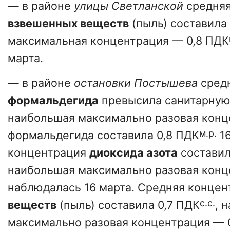
— в районе
улицы Светланской
средняя
взвешенных веществ
(пыль) составила
максимальная концентрация — 0,8 ПДК
марта.
— в районе
остановки Постышева
сред
формальдегида
превысила санитарную 
наибольшая максимально разовая конц
м.р.
формальдегида составила 0,8 ПДК
16
концентрация
диоксида азота
составил
наибольшая максимально разовая конц
наблюдалась 16 марта. Средняя конце
с.с.
веществ
(пыль) составила 0,7 ПДК
, 
максимально разовая концентрация — 