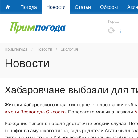
Погода
Новости
Статьи
Обзоры
Ази
Город
Примпогода
Новости
Экология
Новости
Хабаровчане выбрали для ти
Жители Хабаровского края в интернет-голосовании выбра
имени Всеволода Сысоева
. Полосатого малыша назвали
А
Рождение тигрят в неволе достаточно редкий случай. По
генофонда амурского тигра, ведь родители Агата были вз
тигренком на трассе Хабаровск-Комсомольск-на-Амуре, ее