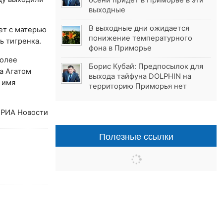
осени придёт в Приморье в эти
выходные
В выходные дни ожидается
дет с матерью
понижение температурного
ь тигренка.
фона в Приморье
более
Борис Кубай: Предпосылок для
ка Агатом
выхода тайфуна DOLPHIN на
 имя
территорию Приморья нет
РИА Новости
Полезные ссылки