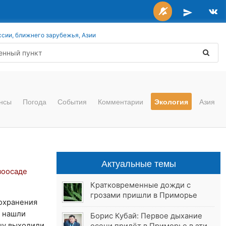
ссии, ближнего зарубежья, Азии
нсы
Погода
События
Комментарии
Экология
Азия
Актуальные темы
зоосаде
Кратковременные дожди с
грозами пришли в Приморье
сохранения
д нашли
Борис Кубай: Первое дыхание
цу выходили