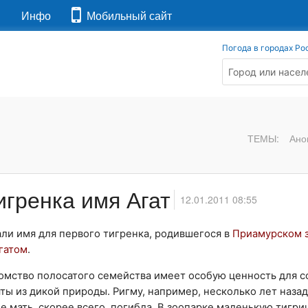
я
Инфо
Мобильный сайт
Погода в городах Ро
ТЕМЫ:
Ано
гренка имя Агат
12.01.2011 08:55
ли имя для первого тигренка, родившегося в
Приамурском 
гатом
.
томство полосатого семейства имеет особую ценность для 
яты из дикой природы. Ригму, например, несколько лет наза
 мать, скорее всего, погибла. В зоопарке маленькую тигри