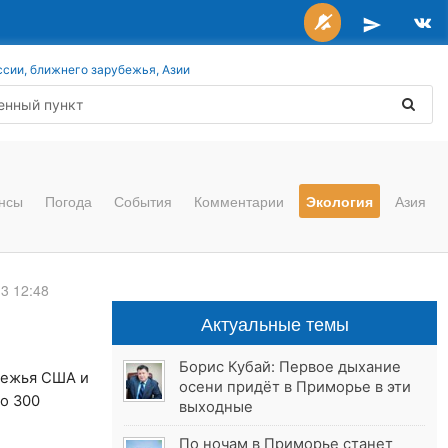
ссии, ближнего зарубежья, Азии
нсы
Погода
События
Комментарии
Экология
Азия
13 12:48
Актуальные темы
Борис Кубай: Первое дыхание
режья США и
осени придёт в Приморье в эти
о 300
выходные
По ночам в Приморье станет