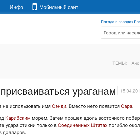
я
Инфо
Мобильный сайт
Погода в городах Ро
ТЕМЫ:
Ано
 присваиваться ураганам
15.04.20
 не использовать имя
Сэнди
. Вместо него появится
Сара
.
над
Карибским
морем. Затем прошел вдоль восточного побе
ате удара стихии только в
Соединенных Штатах
погибло окол
в долларов.