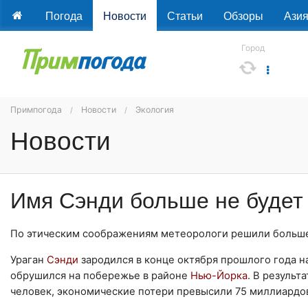
Погода
Новости
Статьи
Обзоры
Ази
Город
Примпогода
Новости
Экология
Новости
Имя Сэнди больше не будет
По этическим соображениям метеорологи решили больше
Ураган
Сэнди
зародился в конце октября прошлого года 
обрушился на побережье в районе
Нью-Йорка
. В результ
человек, экономические потери превысили 75 миллиардо