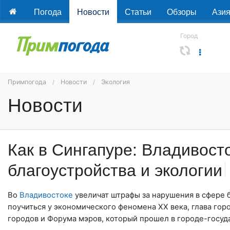
Погода
Новости
Статьи
Обзоры
Ази
Город
Примпогода
Новости
Экология
Новости
Как в Сингапуре: Владивост
благоустройства и экологии
Во
Владивостоке
увеличат штрафы за нарушения в сфере б
поучиться у экономического феномена XX века, глава гор
городов и Форума мэров, который прошел в городе-госуда