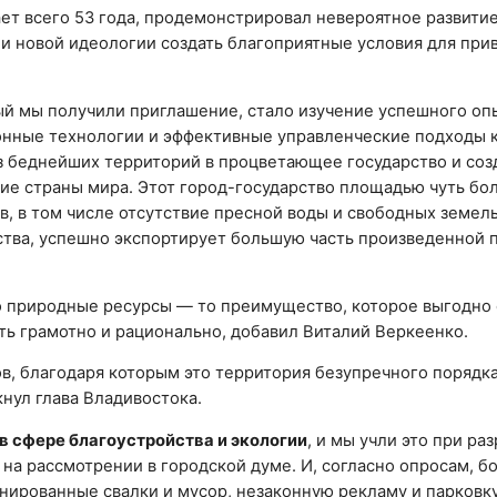
ает всего 53 года, продемонстрировал невероятное развитие
и новой идеологии создать благоприятные условия для при
ый мы получили приглашение, стало изучение успешного оп
онные технологии и эффективные управленческие подходы 
из беднейших территорий в процветающее государство и соз
ие страны мира. Этот город-государство площадью чуть бо
, в том числе отсутствие пресной воды и свободных земель,
йства, успешно экспортирует большую часть произведенной 
о природные ресурсы — то преимущество, которое выгодно 
ть грамотно и рационально, добавил Виталий Веркеенко.
ов, благодаря которым это территория безупречного порядк
кнул глава Владивостока.
в сфере благоустройства и экологии
, и мы учли это при ра
 на рассмотрении в городской думе. И, согласно опросам, б
рованные свалки и мусор, незаконную рекламу и парковку 