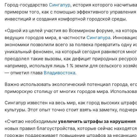
Город-государство
Сингапур
, история которого насчитыв
примером того, как с помощью эффективного управления 
инвестиций и создания комфортной городской среды.
«Одной из целей участия во Всемирном форуме, на котор
ведущих городов мира, в частности
Сингапура
. Инноваци
экономики позволили всего за полвека превратить одну 
уникальный феномен, на который сегодня равняются мног
преодолел такие вызовы, как дефицит природных ресурсов
например, используя лишь 1 % земли для сельского хозя
— отметил глава
Владивостока
.
Важно использовать экологический потенциал города, ег
приморскую столицу от многих городов мира. Использова
Сингапур известен на весь мир, как город высоких штраф
культуры. Этот опыт точно стоит взять на заметку, подчер
«Считаю необходимым
увеличить штрафы за нарушения 
новых правил благоустройства, которые сейчас находятся
горожан поддерживает повышение штрафов за несанкциони