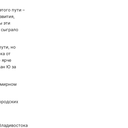
того пути –
звития,
ы эти
о сыграло
ути, но
ка от
е ярче
ан Ю за
семирном
ородских
Владивостока