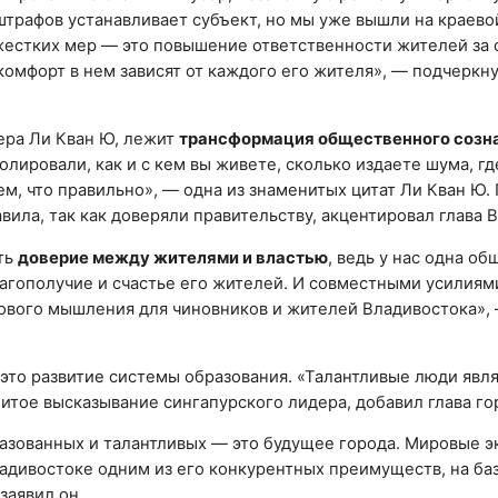
штрафов устанавливает субъект, но мы уже вышли на краево
жестких мер — это повышение ответственности жителей за 
 комфорт в нем зависят от каждого его жителя», — подчеркн
ера Ли Кван Ю, лежит
трансформация общественного созн
­ли­ро­ва­ли, как и с кем вы жи­ве­те, сколь­ко из­да­е­те шума, где
а­ем, что пра­виль­но», — одна из знаменитых цитат Ли Кван Ю.
ила, так как доверяли правительству, акцентировал глава 
ть
доверие между жителями и властью
, ведь у нас одна об
лагополучие и счастье его жителей. И совместными усилия
нового мышления для чиновников и жителей Владивостока»,
 это развитие системы образования. «Талантливые люди явл
тое высказывание сингапурского лидера, добавил глава го
разованных и талантливых — это будущее города. Мировые 
дивостоке одним из его конкурентных преимуществ, на ба
заявил он.