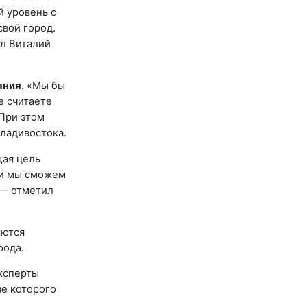
й уровень с
свой город.
ул Виталий
ания
. «Мы бы
 счи­та­е­те
 При этом
Владивостока.
щая цель
ми мы сможем
 — отметил
яются
рода.
эксперты
зе которого