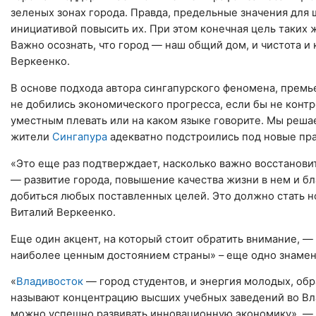
зеленых зонах города. Правда, предельные значения для 
инициативой повысить их. При этом конечная цель таких 
Важно осознать, что город — наш общий дом, и чистота и
Веркеенко.
В основе подхода автора сингапурского феномена, премь
не до­би­лись эко­но­ми­че­ско­го про­грес­са, если бы не кон­тро
умест­ным пле­вать или на каком языке го­во­ри­те. Мы ре­ш
жители
Сингапура
адекватно подстроились под новые прав
«Это еще раз подтверждает, насколько важно восстанови
— развитие города, повышение качества жизни в нем и б
добиться любых поставленных целей. Это должно стать 
Виталий Веркеенко.
Еще один акцент, на который стоит обратить внимание, —
наиболее ценным достоянием страны» – еще одно знамени
«
Владивосток
— город студентов, и энергия молодых, об
называют концентрацию высших учебных заведений во Вла
можно успешно развивать инновационную экономику», — 