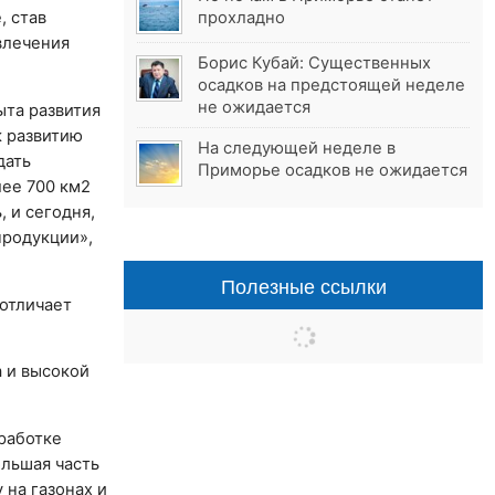
, став
прохладно
влечения
Борис Кубай: Существенных
осадков на предстоящей неделе
не ожидается
ыта развития
к развитию
На следующей неделе в
дать
Приморье осадков не ожидается
лее 700 км2
 и сегодня,
продукции»,
Полезные ссылки
отличает
а и высокой
зработке
ольшая часть
на газонах и