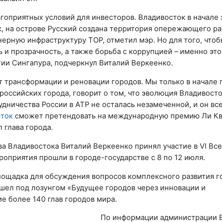
гоприятных условий для инвесторов. Владивосток в начале э
, на острове Русский создана территория опережающего ра
ерную инфраструктуру ТОР, отметил мэр. Но для того, чтоб
 и прозрачность, а также борьба с коррупцией – именно эт
ии Сингапура, подчеркнул Виталий Веркеенко.
т трансформации и реновации городов. Мы только в начале п
российских города, говорит о том, что эволюция Владивосто
дничества России в АТР не осталась незамеченной, и он вс
сток
сможет претендовать на международную премию Ли Кв
 глава города.
а Владивостока Виталий Веркеенко принял участие в VI В
оприятия прошли в городе-государстве с 8 по 12 июля.
ощадка для обсуждения вопросов комплексного развития г
рошел под лозунгом «Будущее городов через инновации и
е более 140 глав городов мира.
По информации администрации 