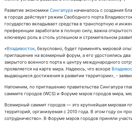
Развитие экономики
Сингапура
начиналось с создания бла
в городе действует режим Свободного порта Владивосток
государство вкладывает средства в транспортную и инжен
преференции заработали в полную силу, важна открытость
ключевую роль в столь успешном и стремительном развит
«
Владивосток
, безусловно, будет применять мировой опы
приглашение на всемирный форум, а его удостоились два 
закрытого военного порта к центру международного сотру
проявляется на карте мира. Надеюсь, что вскоре
Владиво
выдающиеся достижения в развитии территории», - заявил
Напомним, по приглашению правительства Сингапура глав
саммите городов (WCS) и Форуме мэров городов мира, мер
Всемирный саммит городов — это крупнейшая мировая пл
территорий, организуемая с 2010 года. В этом году он п
сотрудничество». В Форуме мэров городов приняли участи