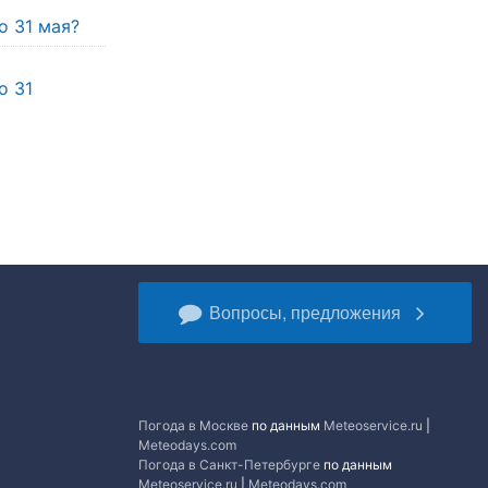
о 31 мая?
о 31
Вопросы, предложения
Погода в Москве
по данным
Meteoservice.ru
|
Meteodays.com
Погода в Санкт-Петербурге
по данным
Meteoservice.ru
|
Meteodays.com