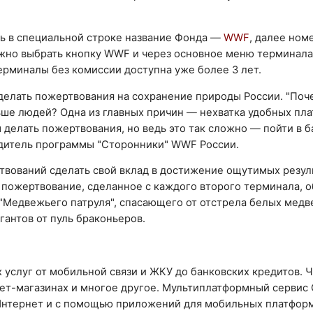
ть в специальной строке название Фонда —
WWF
, далее ном
ожно выбрать кнопку WWF и через основное меню терминала
рминалы без комиссии доступна уже более 3 лет.
делать пожертвования на сохранение природы России. "Поч
ьше людей? Одна из главных причин — нехватка удобных пл
делать пожертвования, но ведь это так сложно — пойти в б
водитель программы "Сторонники" WWF России.
вований сделать свой вклад в достижение ощутимых резуль
 пожертвование, сделанное с каждого второго терминала, 
ад "Медвежьего патруля", спасающего от отстрела белых медв
гантов от пуль браконьеров.
 услуг от мобильной связи и ЖКУ до банковских кредитов. Ч
ет-магазинах и многое другое. Мультиплатформный сервис 
 Интернет и с помощью приложений для мобильных платформ