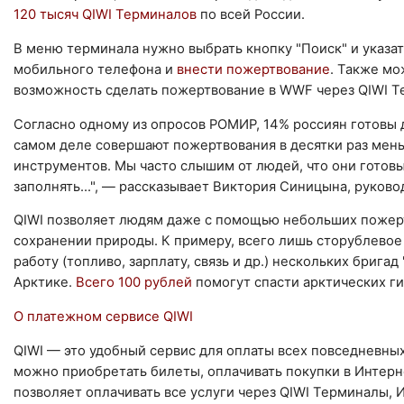
120 тысяч QIWI Терминалов
по всей России.
В меню терминала нужно выбрать кнопку "Поиск" и указа
мобильного телефона и
внести пожертвование
. Также м
возможность сделать пожертвование в WWF через QIWI Те
Согласно одному из опросов РОМИР, 14% россиян готовы 
самом деле совершают пожертвования в десятки раз мен
инструментов. Мы часто слышим от людей, что они готовы 
заполнять...", — рассказывает Виктория Синицына, руко
QIWI позволяет людям даже с помощью небольших пожерт
сохранении природы. К примеру, всего лишь сторублевое
работу (топливо, зарплату, связь и др.) нескольких бриг
Арктике.
Всего 100 рублей
помогут спасти арктических ги
О платежном сервисе QIWI
QIWI — это удобный сервис для оплаты всех повседневных
можно приобретать билеты, оплачивать покупки в Интерн
позволяет оплачивать все услуги через QIWI Терминалы,