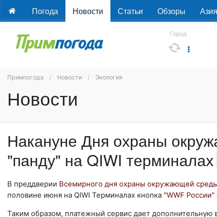
Погода
Новости
Статьи
Обзоры
Ази
Город
Примпогода
Новости
Экология
Новости
Накануне Дня охраны окру
"панду" на QIWI терминалах
В преддверии
Всемирного дня охраны окружающей сред
половине июня на QIWI Терминалах кнопка
"WWF России"
Таким образом, платежный сервис дает дополнительную 