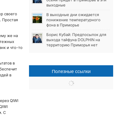
осени придёт в Приморье в эти
выходные
ер своего
В выходные дни ожидается
. Простая
понижение температурного
фона в Приморье
Борис Кубай: Предпосылок для
ему же на
выхода тайфуна DOLPHIN на
атежных
территорию Приморья нет
анк и что-то
татов в
обеспечит
Полезные ссылки
едей в
ерез QIWI
QIWI
. С