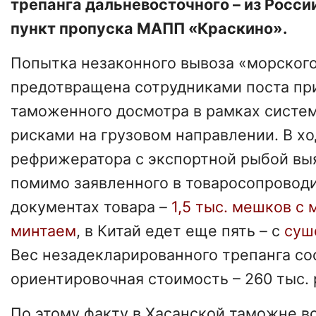
трепанга дальневосточного – из России
пункт пропуска МАПП «Краскино».
Попытка незаконного вывоза «морского
предотвращена сотрудниками поста пр
таможенного досмотра в рамках систе
рисками на грузовом направлении. В х
рефрижератора с экспортной рыбой выя
помимо заявленного в товаросопровод
документах товара –
1,5 тыс. мешков с
минтаем
, в Китай едет еще пять – с
суш
Вес незадекларированного трепанга сос
ориентировочная стоимость – 260 тыс. 
По этому факту в Хасанской таможне в