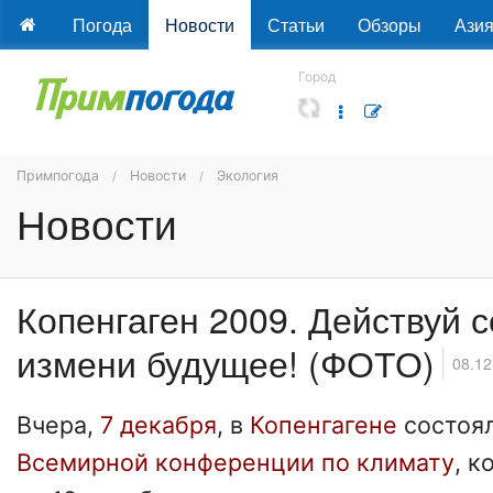
Погода
Новости
Статьи
Обзоры
Ази
Город
Примпогода
Новости
Экология
Новости
Копенгаген 2009. Действуй 
измени будущее! (ФОТО)
08.12
Вчера,
7 декабря
, в
Копенгагене
состоя
Всемирной конференции по климату
, к