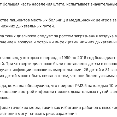
ет большая часть населения штата, испытывает значительны
естве пациентов местных больниц и медицинских центров за
 нижних дыхательных путей.
а таких диагнозов следует за ростом загрязнения воздуха в
знением воздуха и острыми инфекциями нижних дыхательн
 человек, у которых в период с 1999 по 2016 год была диаг
й. Три четверти диагнозов были поставлены детям в возрас
случаях инфекции оказались смертельными: 26 детей и 81 вз
х детей может быть связана с тем, что они более уязвимы 
огода, команда обнаружила, что прирост PM2.5 на каждые 10
зникновения острой инфекции нижних дыхательных путей в 
овека.
офилактические меры, такие как избегание районов с высок
рязнения могут снизить риск заражения.