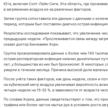
Юта, включая Солт-Лейк-Сити. Эта область, где прожива
в загрязнении воздуха из-за различных факторов.
Затем группа сопоставила эти данные с данными о колич
период, которым был поставлен диагноз острая инфекция
Результаты исследования показывают, что увеличение числ
предыдущие недели. «Прослеживается связь между загря
сказал доктор Бенжамин Хорн.
Группа проанализировала данные о более чем 140 тысячах
острая респираторная инфекция нижних дыхательных путе
лет, у большинства из них был бронхиолит. В некоторых 
умерли в течение месяца. Причина высокой доли маленьки
После учёта таких факторов, как день недели, сезон и п
на кубический метр воздуха увеличивал вероятность во
четыре недели на 15–32 %, в зависимости от возраста чел
По словам Хорна, данные свидетельствуют о том, что пр
трафика или более частое мытье рук в условиях роста заг