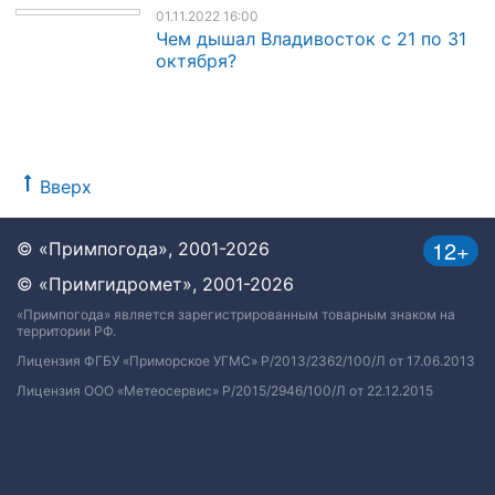
01.11.2022 16:00
Чем дышал Владивосток с 21 по 31
октября?
Вверх
12+
© «Примпогода», 2001-2026
© «Примгидромет», 2001-2026
«Примпогода» является зарегистрированным товарным знаком на
территории РФ.
Лицензия ФГБУ «Приморское УГМС» Р/2013/2362/100/Л от 17.06.2013
Лицензия ООО «Метеосервис» Р/2015/2946/100/Л от 22.12.2015