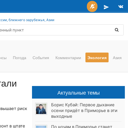
ссии, ближнего зарубежья, Азии
нсы
Погода
События
Комментарии
Экология
Азия
гали
Актуальные темы
Борис Кубай: Первое дыхание
овышает риск
осени придёт в Приморье в эти
выходные
онт в штате
По ночам в Приморье станет