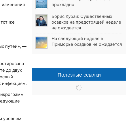
е изменения
прохладно
Борис Кубай: Существенных
 тот же
осадков на предстоящей неделе
не ожидается
На следующей неделе в
Приморье осадков не ожидается
ых путей», —
ностирована
те до двух
Полезные ссылки
рослый
к инфекциям.
 микрограмм
следующие
им уровнем