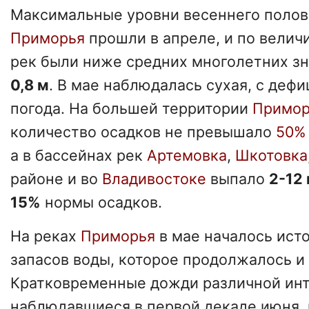
Максимальные уровни весеннего полов
Приморья
прошли в апреле, и по велич
рек были ниже средних многолетних з
0,8 м
. В мае наблюдалась сухая, с деф
погода. На большей территории
Примор
количество осадков не превышало
50%
а в бассейнах рек
Артемовка
,
Шкотовка
районе и во
Владивостоке
выпало
2-12
15%
нормы осадков.
На реках
Приморья
в мае началось ис
запасов воды, которое продолжалось и 
Кратковременные дожди различной инт
наблюдавшиеся в первой декаде июня, 