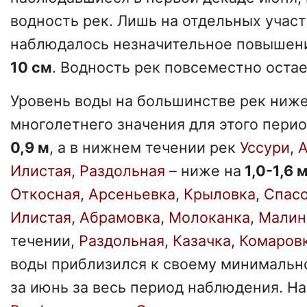
водность рек. Лишь на отдельных участ
наблюдалось незначительное повышен
10 см
. Водность рек повсеместно остае
Уровень воды на большинстве рек ниже
многолетнего значения для этого перио
0,9 м
, а в нижнем течении рек
Уссури
,
А
Илистая
,
Раздольная
– ниже на
1,0-1,6 
Откосная
,
Арсеньевка
,
Крыловка
,
Спас
Илистая
,
Абрамовка
,
Молоканка
,
Малин
течении,
Раздольная
,
Казачка
,
Комаров
воды приблизился к своему минимальн
за июнь за весь период наблюдения. Н