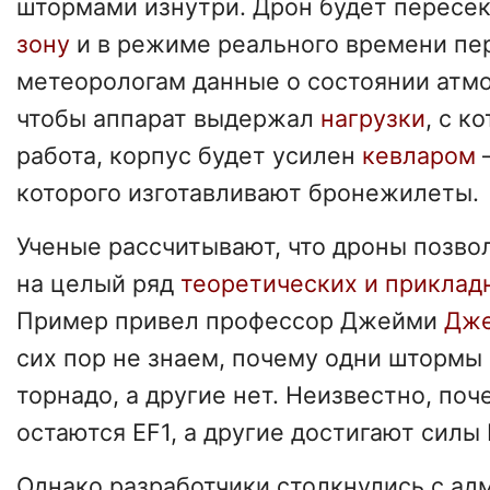
штормами изнутри. Дрон будет пересе
зону
и в режиме реального времени пе
метеорологам данные о состоянии атмо
чтобы аппарат выдержал
нагрузки
, с к
работа, корпус будет усилен
кевларом
которого изготавливают бронежилеты.
Ученые рассчитывают, что дроны позво
на целый ряд
теоретических и прикла
Пример привел профессор Джейми
Дже
сих пор не знаем, почему одни шторм
торнадо, а другие нет. Неизвестно, по
остаются EF1, а другие достигают силы 
Однако разработчики столкнулись с а