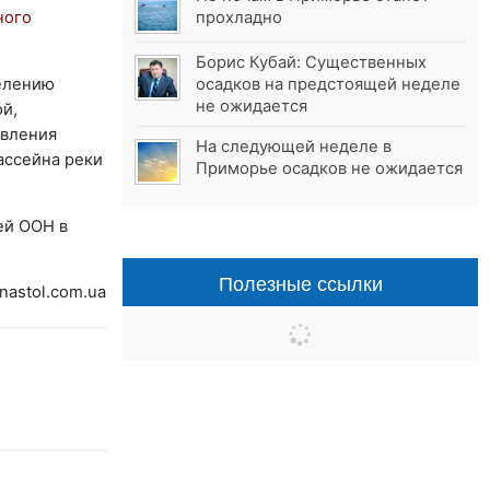
ного
прохладно
Борис Кубай: Существенных
делению
осадков на предстоящей неделе
не ожидается
й,
авления
На следующей неделе в
ассейна реки
Приморье осадков не ожидается
ей ООН в
Полезные ссылки
nastol.com.ua