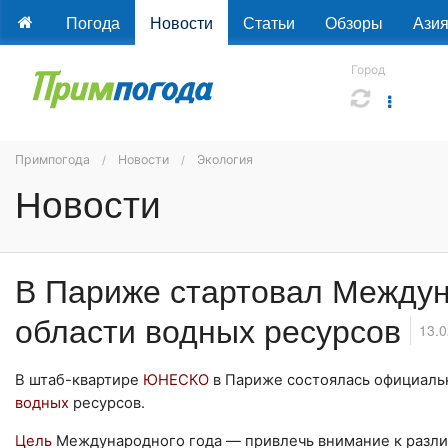
Погода
Новости
Статьи
Обзоры
Ази
Город
Примпогода
Новости
Экология
Новости
В Париже стартовал Междун
области водных ресурсов
13.0
В штаб-квартире
ЮНЕСКО
в Париже состоялась официаль
водных
ресурсов.
Цель
Международного года — привлечь внимание к различ