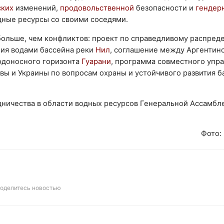
ских
изменений,
продовольственной
безопасности и
гендер
дные ресурсы со своими соседями.
больше, чем конфликтов: проект по справедливому распре
ния водами бассейна реки
Нил
, соглашение между Аргентино
одоносного горизонта
Гуарани
, программа совместного упр
овы и Украины по вопросам охраны и устойчивого развития б
ничества в области водных ресурсов Генеральной Ассамбл
Фото: 
оделитесь новостью