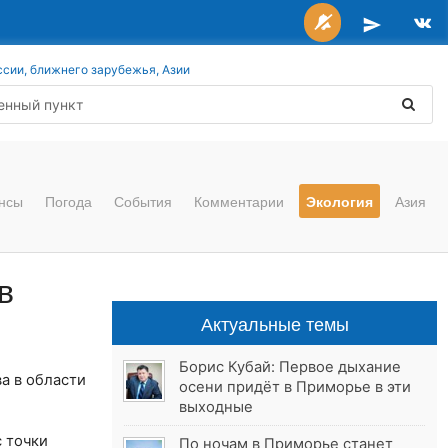
ссии, ближнего зарубежья, Азии
нсы
Погода
События
Комментарии
Экология
Азия
в
Актуальные темы
Борис Кубай: Первое дыхание
а в области
осени придёт в Приморье в эти
выходные
 точки
По ночам в Приморье станет