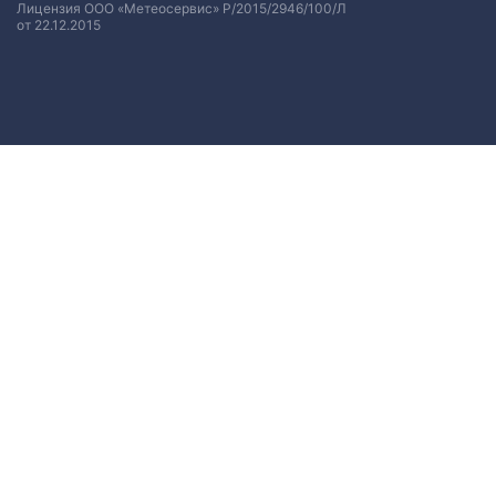
Лицензия ООО «Метеосервис» Р/2015/2946/100/Л
от 22.12.2015