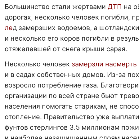
Большинство стали жертвами
ДТП
на 
дорогах, несколько человек погибли, 
ле
д замерзших водоемов, а шотландск
и несколько его коров погибли в резул
отяжелевшей от снега крыши сарая.
Несколько человек
замерзли насмерть
и в садах собственных домов. Из-за по
возросло потребление газа. Благотвор
организации по всей стране бьют трево
населения помогать старикам, не спос
отопление. Правительство уже выплати
фунтов стерлингов 3.5 миллионам пож
и наиболее незащищенным слоям насел