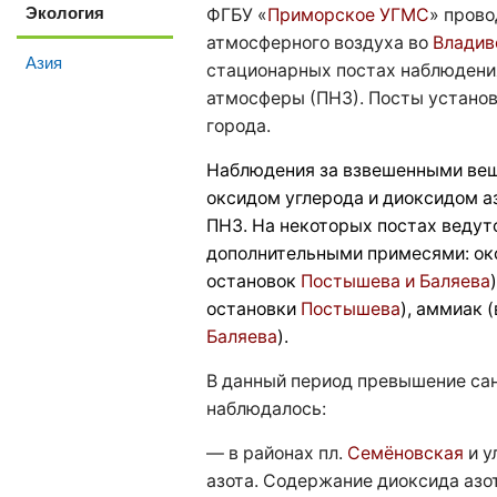
Экология
ФГБУ «
Приморское УГМС
» прово
атмосферного воздуха во
Владив
Азия
стационарных постах наблюдени
атмосферы (ПНЗ). Посты установ
города.
Наблюдения за взвешенными вещ
оксидом углерода и диоксидом а
ПНЗ. На некоторых постах ведут
дополнительными примесями: окс
остановок
Постышева и Баляева
остановки
Постышева
), аммиак 
Баляева
).
В данный период превышение са
наблюдалось:
— в районах пл.
Семёновская
и у
азота. Содержание диоксида азо