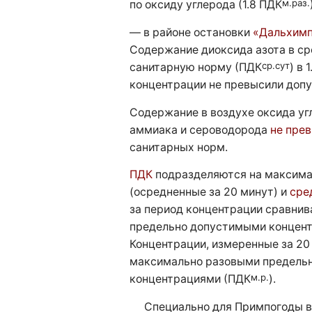
м.раз.
по оксиду углерода (1.8 ПДК
— в районе остановки
«Дальхим
Содержание диоксида азота в ср
ср.сут
санитарную норму (ПДК
) в 
концентрации не превысили доп
Содержание в воздухе оксида уг
аммиака и сероводорода
не пре
санитарных норм.
ПДК
подразделяются на максим
(осредненные за 20 минут) и
сре
за период концентрации сравни
предельно допустимыми концен
Концентрации, измеренные за 20
максимально разовыми предель
м.р.
концентрациями (ПДК
).
Специально для Примпогоды в