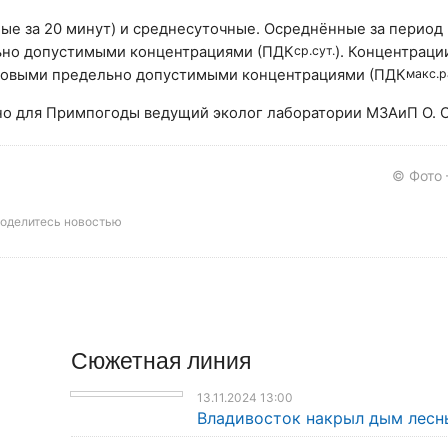
ые за 20 минут) и среднесуточные. Осреднённые за период
ьно допустимыми концентрациями (ПДК
ср.сут.
). Концентраци
азовыми предельно допустимыми концентрациями (ПДК
макс.р
о для Примпогоды ведущий эколог лаборатории МЗАиП О. О
© Фото
оделитесь новостью
Сюжетная линия
13.11.2024 13:00
Владивосток накрыл дым лесн