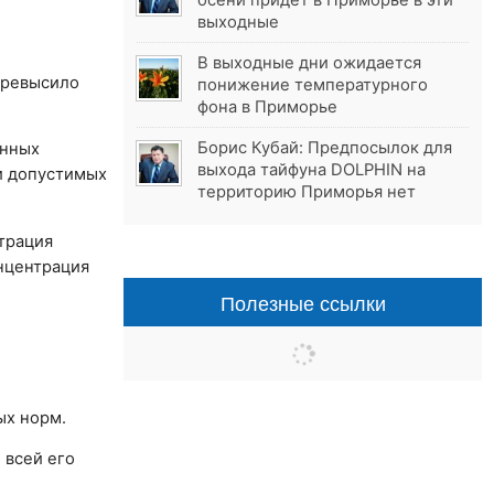
осени придёт в Приморье в эти
выходные
В выходные дни ожидается
превысило
понижение температурного
фона в Приморье
Борис Кубай: Предпосылок для
енных
выхода тайфуна DOLPHIN на
ли допустимых
территорию Приморья нет
трация
онцентрация
Полезные ссылки
ых норм.
 всей его