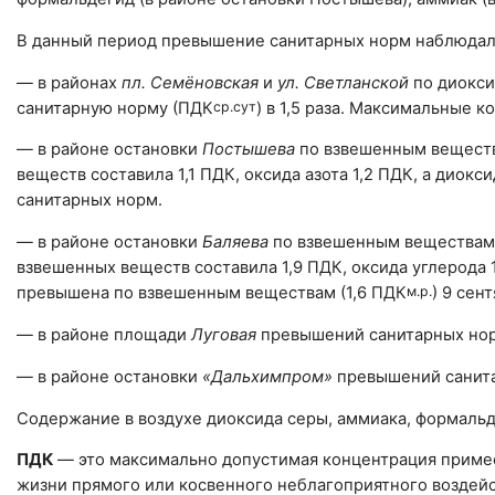
В данный период превышение санитарных норм наблюдал
— в районах
пл. Семёновская
и
ул. Светланской
по диокси
санитарную норму (ПДК
ср.сут
) в 1,5 раза. Максимальные 
— в районе остановки
Постышева
по взвешенным вещества
веществ составила 1,1 ПДК, оксида азота 1,2 ПДК, а дио
санитарных норм.
— в районе остановки
Баляева
по взвешенным веществам, 
взвешенных веществ составила 1,9 ПДК, оксида углерода 1
превышена по взвешенным веществам (1,6 ПДК
м.р.
) 9 сен
— в районе площади
Луговая
превышений санитарных нор
— в районе остановки
«Дальхимпром»
превышений санита
Содержание в воздухе диоксида серы, аммиака, формаль
ПДК
— это максимально допустимая концентрация примеси
жизни прямого или косвенного неблагоприятного воздейс