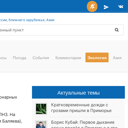
ссии, ближнего зарубежья, Азии
нсы
Погода
События
Комментарии
Экология
Азия
Актуальные темы
онарных
Кратковременные дожди с
грозами пришли в Приморье
ПНЗ. На
 Баляева),
Борис Кубай: Первое дыхание