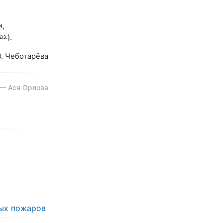
и,
аз.
).
. Чеботарёва
 — Ася Орлова
ых пожаров