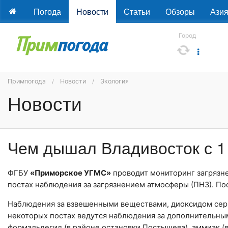
Погода
Новости
Статьи
Обзоры
Ази
Город
Примпогода
Новости
Экология
Новости
Чем дышал Владивосток с 1 
ФГБУ
«Приморское УГМС»
проводит мониторинг загрязн
постах наблюдения за загрязнением атмосферы (ПНЗ). По
Наблюдения за взвешенными веществами, диоксидом серы,
некоторых постах ведутся наблюдения за дополнительным
формальдегид (в районе остановки Постышева), аммиак (в