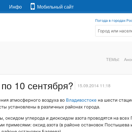
я
Инфо
Мобильный сайт
Погода в городах Ро
ТЕМЫ:
Ано
по 10 сентября?
15.09.2014 11:18
ения атмосферного воздуха во
Владивостоке
на шести стаци
сты установлены в различных районах города.
 оксидом углерода и диоксидом азота проводятся на всех 
и примесями: оксид азота (в районе остановок Постышева и
 районе остановки Баляева).