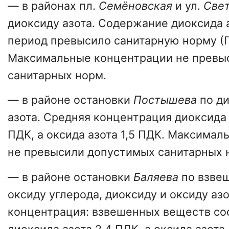
— в районах пл.
Семёновская
и ул.
Све
диоксиду азота. Содержание диоксида а
период превысило санитарную норму (
Максимальные концентрации не превы
санитарных норм.
— в районе остановки
Постышева
по ди
азота. Средняя концентрация диоксида 
ПДК, а оксида азота 1,5 ПДК. Максима
не превысили допустимых санитарных 
— в районе остановки
Баляева
по взве
оксиду углерода, диоксиду и оксиду аз
концентрация: взвешенных веществ сос