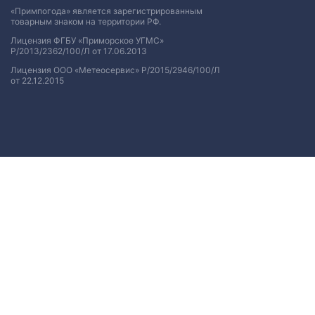
«Примпогода» является зарегистрированным
товарным знаком на территории РФ.
Лицензия ФГБУ «Приморское УГМС»
Р/2013/2362/100/Л от 17.06.2013
Лицензия ООО «Метеосервис» Р/2015/2946/100/Л
от 22.12.2015