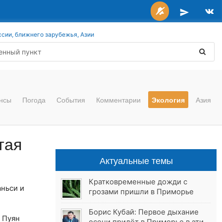
ссии, ближнего зарубежья, Азии
нсы
Погода
События
Комментарии
Экология
Азия
тая
Актуальные темы
Кратковременные дожди с
аньси и
грозами пришли в Приморье
Борис Кубай: Первое дыхание
 Пуян