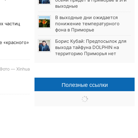
осени придёт в Приморье в эти
выходные
В выходные дни ожидается
х частиц
понижение температурного
фона в Приморье
Борис Кубай: Предпосылок для
е «красного»
выхода тайфуна DOLPHIN на
территорию Приморья нет
Фото — Xinhua
Полезные ссылки