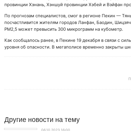
провинции Хэнань, Хэншуй провинции Хэбей и Вэйфан пр
По прогнозам специалистов, смог в регионе Пекин — Тянь
посчастливится жителям городов Ланфан, Баодин, Шицзяч
PM2,5 может превысить 300 микрограмм на кубометр.
Как сообщалось ранее, в Пекине 19 декабря в связи с с
уровня об опасности. В мегаполисе временно закрыты шк
П
Другие
новости
на тему
06.10.2023 16:00