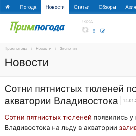
Погода
Новости
Статьи
Обзоры
Ази
Город
Примпогода
Новости
Экология
Новости
Сотни пятнистых тюленей п
акватории Владивостока
14.01.
Сотни пятнистых тюленей
появились у
Владивостока на льду в акватории
зали