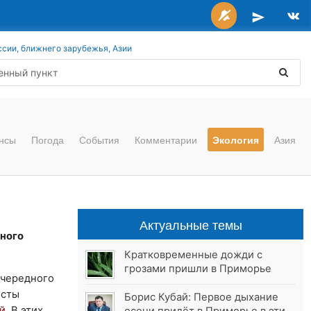
ссии, ближнего зарубежья, Азии
нсы
Погода
События
Комментарии
Экология
Азия
Актуальные темы
ного
Кратковременные дожди с
грозами пришли в Приморье
очередного
исты
Борис Кубай: Первое дыхание
й
. В этих