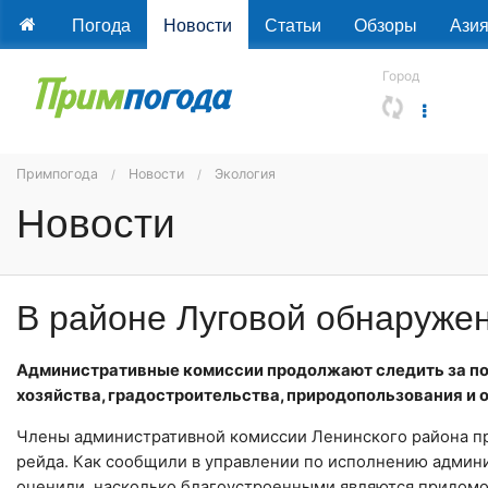
Погода
Новости
Статьи
Обзоры
Ази
Город
Примпогода
Новости
Экология
Новости
В районе Луговой обнаружен
Административные комиссии продолжают следить за по
хозяйства, градостроительства, природопользования и
Члены административной комиссии Ленинского района пр
рейда. Как сообщили в управлении по исполнению админ
оценили, насколько благоустроенными являются придом