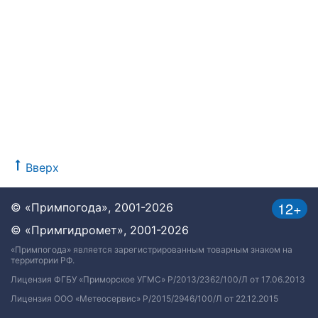
Вверх
12+
© «Примпогода», 2001-2026
© «Примгидромет», 2001-2026
«Примпогода» является зарегистрированным товарным знаком на
территории РФ.
Лицензия ФГБУ «Приморское УГМС» Р/2013/2362/100/Л от 17.06.2013
Лицензия ООО «Метеосервис» Р/2015/2946/100/Л от 22.12.2015