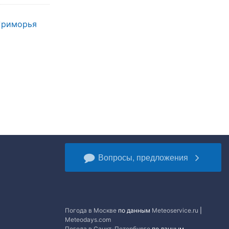
 Приморья
Вопросы, предложения
Погода в Москве
по данным
Meteoservice.ru
|
Meteodays.com
Погода в Санкт-Петербурге
по данным