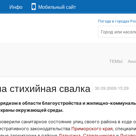
я
Инфо
Мобильный сайт
Погода в городах Ро
ТЕМЫ:
Ано
а стихийная свалка
30.09.2009 15:29
рядком в области благоустройства и жилищно-коммуналь
 охраны окружающей среды.
оверили санитарное состояние улиц своего района в ходе 
истративного законодательства
Приморского края
, специал
овые территории в районе
Ладыгина
,
Стрельникова
и
Лугово