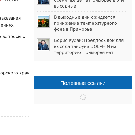
осени придёт в Приморье в эти
выходные
В выходные дни ожидается
наказания —
понижение температурного
шениях.
фона в Приморье
ь вопросы с
Борис Кубай: Предпосылок для
выхода тайфуна DOLPHIN на
территорию Приморья нет
орского края
Полезные ссылки