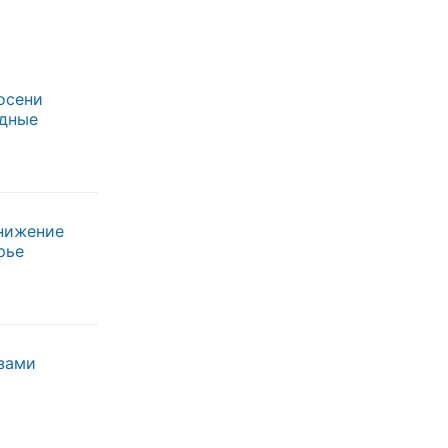
осени
одные
нижение
рье
зами