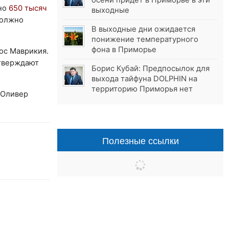
осени придёт в Приморье в эти
но
650 тысяч
выходные
должно
В выходные дни ожидается
понижение температурного
фона в Приморье
ос Маврикия.
утверждают
Борис Кубай: Предпосылок для
выхода тайфуна DOLPHIN на
территорию Приморья нет
 Оливер
Полезные ссылки