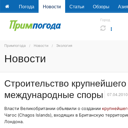
Погода
Новости
Статьи
Обзоры
Ази
Город
Примпогода
Новости
Экология
Новости
Строительство крупнейшего
международные споры
07.04.2010
Власти Великобритании объявили о создании
крупнейшего
Чагос (Chagos Islands), входящих в Британскую террито
Лондона.