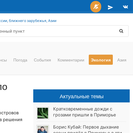
ссии, ближнего зарубежья, Азии
нсы
Погода
События
Комментарии
Экология
Азия
ло
Актуальные темы
Кратковременные дожди с
островов
грозами пришли в Приморье
ив решения
Борис Кубай: Первое дыхание