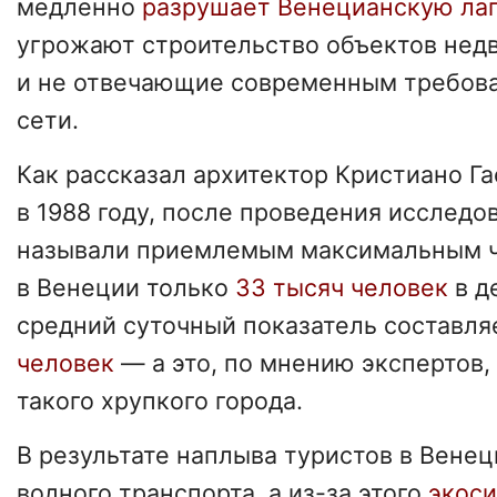
медленно
разрушает Венецианскую ла
угрожают строительство объектов не
и не отвечающие современным требов
сети.
Как рассказал архитектор Кристиано Га
в 1988 году, после проведения исследо
называли приемлемым максимальным ч
в Венеции только
33 тысяч человек
в д
средний суточный показатель составля
человек
— а это, по мнению экспертов
такого хрупкого города.
В результате наплыва туристов в Вене
водного транспорта, а из-за этого
экоси