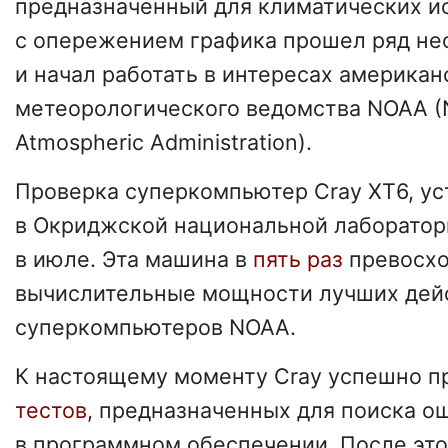
предназначенный для климатических и
с опережением графика прошел ряд не
и начал работать в интересах американ
метеорологического ведомства NOAA (N
Atmospheric Administration).
Проверка суперкомпьютер Cray XT6, ус
в Окриджской национальной лаборатор
в июле. Эта машина в
пять раз
превосх
вычислительные мощности лучших де
суперкомпьютеров NOAA.
К настоящему моменту Cray успешно 
тестов
, предназначенных для поиска о
в программном обеспечении. После это