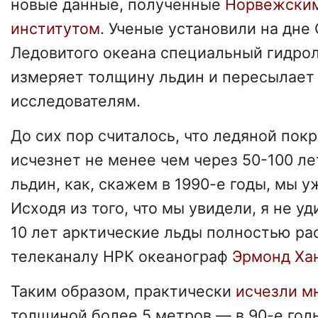
новые данные, полученные
Норвежски
институтом
. Ученые установили на дне
Ледовитого океана специальный гидрол
измеряет толщину льдин и пересылает
исследователям.
До сих пор считалось, что ледяной пок
исчезнет не менее чем через 50-100 ле
льдин, как, скажем в 1990-е годы, мы 
Исходя из того, что мы увидели, я не у
10 лет арктические льды полностью ра
телеканалу НРК океанограф
Эрмонд Ха
Таким образом, практически
исчезли м
толщиной более 5 метров — в 90-е год