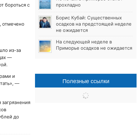
т бороться с
прохладно
Борис Кубай: Существенных
, отмечено
осадков на предстоящей неделе
не ожидается
На следующей неделе в
Приморье осадков не ожидается
шло из-за
дах —
ной
.
рами и
Полезные ссылки
тать», —
я загрязнения
сов
ублей до