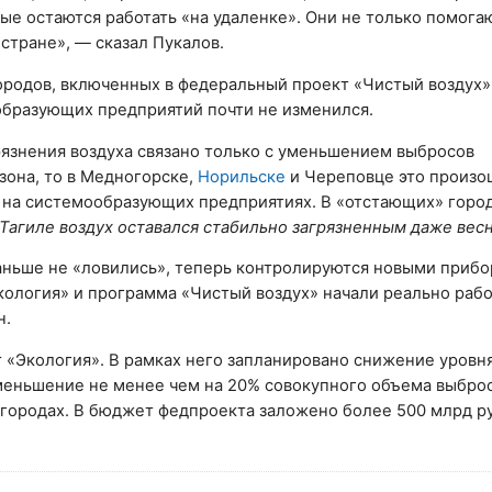
ые остаются работать «на удаленке». Они не только помогаю
стране», — сказал Пукалов.
городов, включенных в федеральный проект «Чистый воздух»
образующих предприятий почти не изменился.
язнения воздуха связано только с уменьшением выбросов
зона, то в Медногорске,
Норильске
и Череповце это произо
 на системообразующих предприятиях. В «отстающих» горо
Тагиле воздух оставался стабильно загрязненным даже вес
аньше не «ловились», теперь контролируются новыми прибо
ология» и программа «Чистый воздух» начали реально рабо
н.
 «Экология». В рамках него запланировано снижение уровн
уменьшение не менее чем на 20% совокупного объема выбро
 городах. В бюджет федпроекта заложено более 500 млрд р