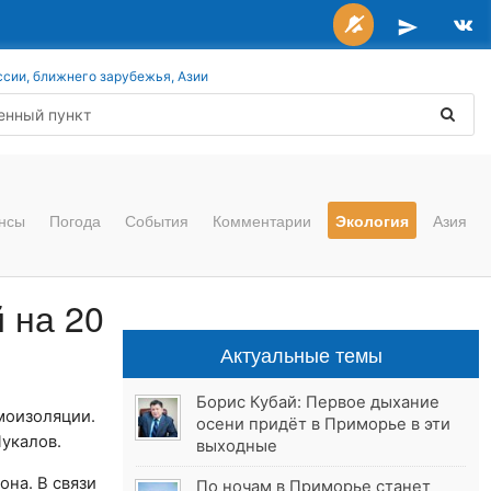
ссии, ближнего зарубежья, Азии
нсы
Погода
События
Комментарии
Экология
Азия
 на 20
Актуальные темы
Борис Кубай: Первое дыхание
моизоляции.
осени придёт в Приморье в эти
укалов.
выходные
она. В связи
По ночам в Приморье станет