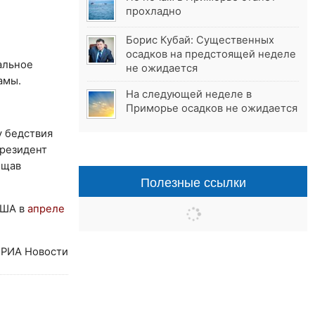
прохладно
Борис Кубай: Существенных
осадков на предстоящей неделе
альное
не ожидается
амы.
На следующей неделе в
Приморье осадков не ожидается
у бедствия
президент
ещав
Полезные ссылки
США в
апреле
РИА Новости