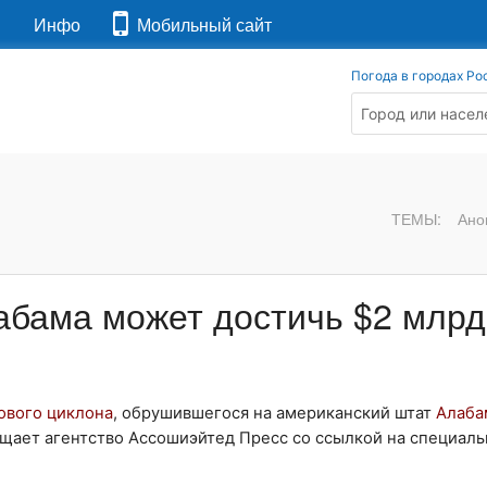
я
Инфо
Мобильный сайт
Погода в городах Ро
ТЕМЫ:
Ано
абама может достичь $2 млрд
ового циклона
, обрушившегося на американский штат
Алаба
бщает агентство Ассошиэйтед Пресс со ссылкой на специаль