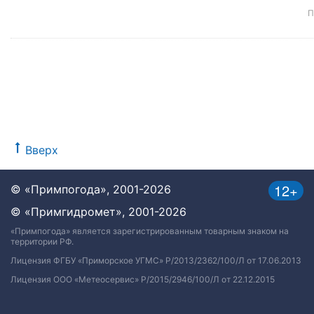
П
Вверх
12+
© «Примпогода», 2001-2026
© «Примгидромет», 2001-2026
«Примпогода» является зарегистрированным товарным знаком на
территории РФ.
Лицензия ФГБУ «Приморское УГМС» Р/2013/2362/100/Л от 17.06.2013
Лицензия ООО «Метеосервис» Р/2015/2946/100/Л от 22.12.2015