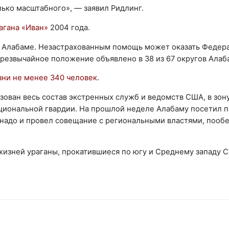
лько масштабного», — заявил Ридлинг.
агана «Иван»
2004 года.
 в Алабаме. Незастрахованным помощь может оказать Федер
резвычайное положение объявлено в 38 из 67 округов Алаб
ни не менее 340 человек
.
ован весь состав экстренных служб и ведомств США, в зон
иональной гвардии. На прошлой неделе Алабаму посетил 
рнадо и провел совещание с региональными властями, пооб
изней ураганы, прокатившиеся по югу и Среднему западу 