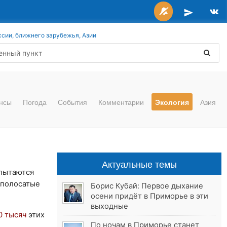
ссии, ближнего зарубежья, Азии
нсы
Погода
События
Комментарии
Экология
Азия
Актуальные темы
пытаются
 полосатые
Борис Кубай: Первое дыхание
осени придёт в Приморье в эти
выходные
0 тысяч
этих
По ночам в Приморье станет