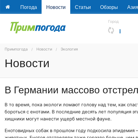
Погода
Новости
Статьи
Обзоры
Ази
Город
Примпогода
Новости
Экология
Новости
В Германии массово отстре
В то время, пока экологи ломают голову над тем, как спа
бороться с енотами. В последние десять лет популяция э
хищники могут нанести ущерб местной фауне.
Енотовидных собак в прошлом году подкосила эпидемия —
животных. Енотов отстреляли тоже гораздо больше, чем