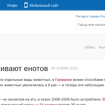
я
Инфо
Мобильный сайт
Погода в городах Ро
ТЕМЫ:
Ано
ливают енотов
03.12.2009 13:23
сти отдельные виды животных, в
Германии
всеми способами 
тих животных увеличилась в 9 раз — и теперь эти небольшие
 но несмотря на это, в сезон 2008-2009 было истреблено
3
 в предыдущий сезон —
54 тысячи
против 36 тысяч.