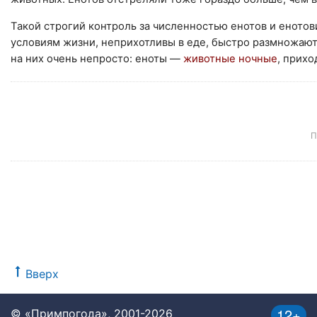
Такой строгий контроль за численностью енотов и еното
условиям жизни, неприхотливы в еде, быстро размножаютс
на них очень непросто: еноты —
животные ночные
, прихо
П
Вверх
12+
© «Примпогода», 2001-2026