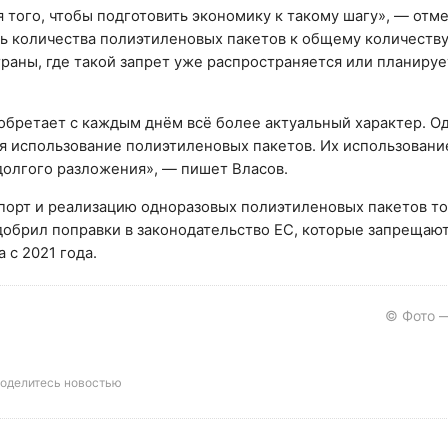
 того, чтобы подготовить экономику к такому шагу», — отме
нь количества полиэтиленовых пакетов к общему количеств
раны, где такой запрет уже распространяется или планируе
обретает с каждым днём всё более актуальный характер. О
ся использование полиэтиленовых пакетов. Их использовани
олгого разложения», — пишет Власов.
импорт и реализацию одноразовых полиэтиленовых пакетов 
одобрил поправки в законодательство ЕС, которые запрещаю
 с 2021 года.
© Фото —
оделитесь новостью