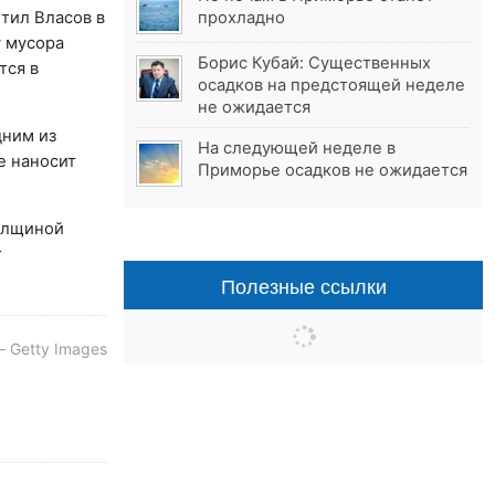
тил Власов в
прохладно
у мусора
Борис Кубай: Существенных
тся в
осадков на предстоящей неделе
не ожидается
дним из
На следующей неделе в
е наносит
Приморье осадков не ожидается
толщиной
т
Полезные ссылки
 Getty Images