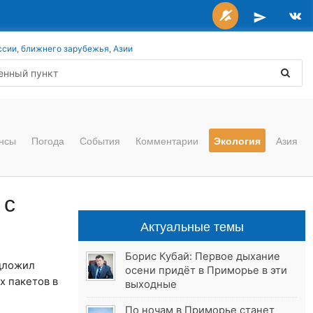
ссии, ближнего зарубежья, Азии
нсы
Погода
События
Комментарии
Экология
Азия
 с
Актуальные темы
Борис Кубай: Первое дыхание
дложил
осени придёт в Приморье в эти
х пакетов в
выходные
По ночам в Приморье станет