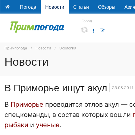
Погода
Новости
Статьи
Обзоры
Ази
Город
Примпогода
Новости
Экология
Новости
В Приморье ищут акул
25.08.2011
В
Приморье
проводится отлов акул — 
спецкоманды, в состав которых вошли
рыбаки
и
ученые
.