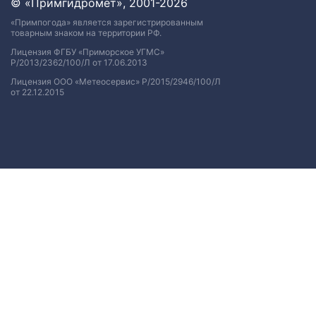
© «Примгидромет», 2001-2026
«Примпогода» является зарегистрированным
товарным знаком на территории РФ.
Лицензия ФГБУ «Приморское УГМС»
Р/2013/2362/100/Л от 17.06.2013
Лицензия ООО «Метеосервис» Р/2015/2946/100/Л
от 22.12.2015