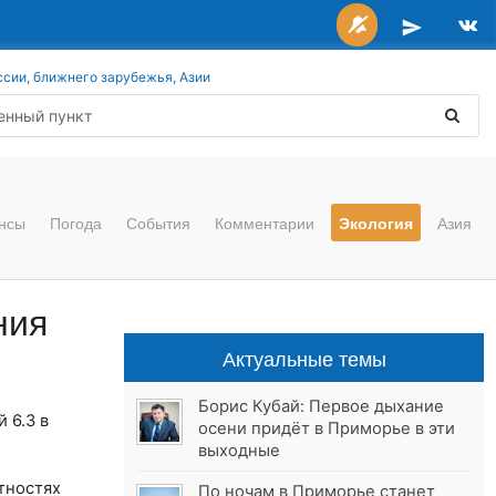
ссии, ближнего зарубежья, Азии
нсы
Погода
События
Комментарии
Экология
Азия
ния
Актуальные темы
Борис Кубай: Первое дыхание
 6.3 в
осени придёт в Приморье в эти
выходные
стностях
По ночам в Приморье станет