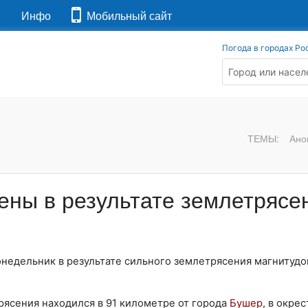
я
Инфо
Мобильный сайт
Погода в городах Ро
ТЕМЫ:
Ано
ены в результате землетрясе
недельник в результате сильного землетрясения магнитудой
рясения находился в 91 километре от города
Бушер
, в окре