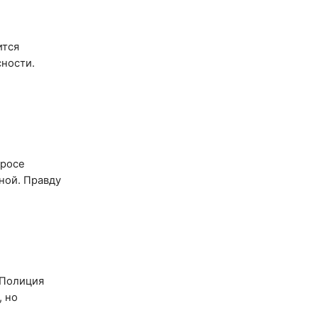
ится
сности.
просе
ной. Правду
 Полиция
, но