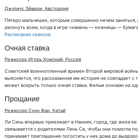
Джулиус Эйвери, Австралия
Пятеро мальчишек, которым совершенно нечем заняться, р
рискнуть всем, когда в игре «камень — ножницы — бумаг
Расписание сеансов
Очная ставка
Режиссер Игорь Хомский, Россия
Советский военнопленный времен Второй мировой войны в
выясняется, что рассказанная им история не совпадает с 
может вскрыть только очная ставка. Фильм основан на о
Прощание
Режиссер Сунн Фан, Китай
Ли Синь впервые приезжает в Нанкин, город, где жила ее
связывается с родителями Линь Си, чтобы они помогли по
принимает приглашение погостить у них дома до выздор