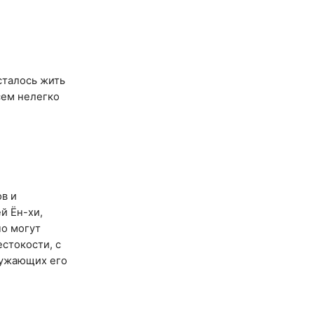
сталось жить
сем нелегко
ов и
й Ён-хи,
но могут
естокости, с
ружающих его