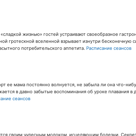
«сладкой жизнью» гостей устраивают своеобразное гастро
дной гротескной вселенной взрывает изнутри бесконечную
асытного потребительского аппетита.
Расписание сеансов
рт ее мама постоянно волнуется, не забыла ли она что-нибу
жается в давно забытые воспоминания об уроке плавания в 
сание сеансов
ится своим чудесным молоком, исцеляющим болезни. Секрет