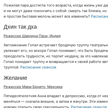
Пожилая пара достигла того возраста, когда жизнь уже д
и не могут даже покончить с собой: смерть так близка, н
и простая бытовая мелочь может все изменить?
Расписан
Дхин так дха
Режиссер Шарддха Паси, Индия
Автомеханик Гопал встречает бродячую труппу театральн
увлекает его, но вскоре Гопал понимает, что быть бродя
преодолеть трудности, но терпит неудачу, за что навлек
Гопал покидает труппу и возвращается к своей работе авт
труппой.
Расписание сеансов
Желание
Режиссер Мари Бенито, Мексика
Пятидесятилетняя Анна впадает в депрессию, когда от не
меняться — сначала внешне, а затем и изнутри. Эти изме
новому открыть свою сексуальность.
Расписание сеансов