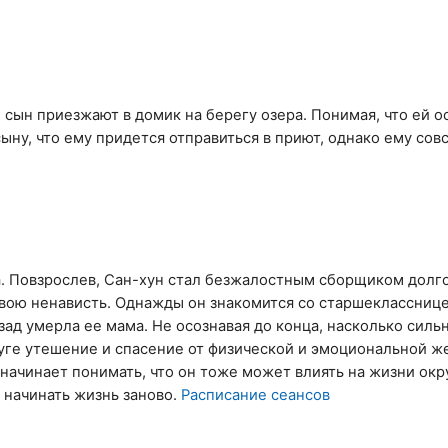
сын приезжают в домик на берегу озера. Понимая, что ей о
ну, что ему придется отправиться в приют, однако ему сов
ца. Повзрослев, Сан-хун стал безжалостным сборщиком долг
свою ненависть. Однажды он знакомится со старшекласснице
зад умерла ее мама. Не осознавая до конца, насколько силь
руге утешение и спасение от физической и эмоциональной ж
 начинает понимать, что он тоже может влиять на жизни ок
 начинать жизнь заново.
Расписание сеансов