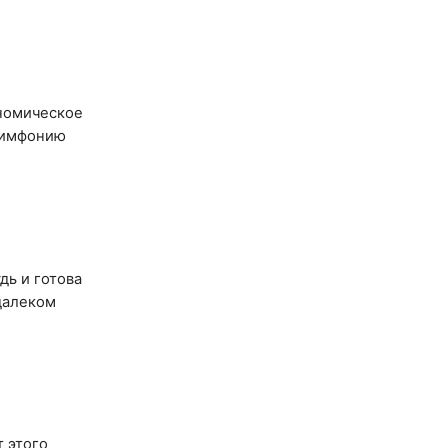
номическое
 симфонию
дь и готова
далеком
 этого