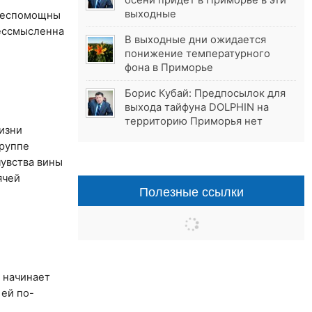
осени придёт в Приморье в эти
выходные
 беспомощны
бессмысленна
В выходные дни ожидается
понижение температурного
фона в Приморье
Борис Кубай: Предпосылок для
выхода тайфуна DOLPHIN на
территорию Приморья нет
изни
труппе
чувства вины
ячей
Полезные ссылки
а начинает
 ей по-