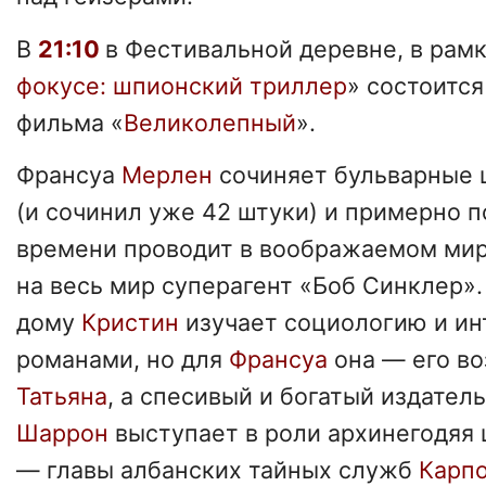
В
21:10
в Фестивальной деревне, в рамк
фокусе: шпионский триллер
» состоится
фильма «
Великолепный
».
Франсуа
Мерлен
сочиняет бульварные
(и сочинил уже 42 штуки) и примерно 
времени проводит в воображаемом мире
на весь мир суперагент «Боб Синклер».
дому
Кристин
изучает социологию и ин
романами, но для
Франсуа
она — его в
Татьяна
, а спесивый и богатый издател
Шаррон
выступает в роли архинегодяя
— главы албанских тайных служб
Карп