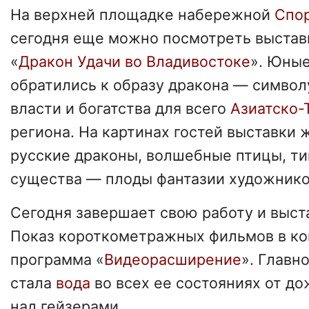
На верхней площадке набережной
Спо
сегодня еще можно посмотреть выставк
«
Дракон Удачи во Владивостоке
». Юны
обратились к образу дракона — символу
власти и богатства для всего
Азиатско-
региона. На картинах гостей выставки
русские драконы, волшебные птицы, ти
существа — плоды фантазии художнико
Сегодня завершает свою работу и выс
Показ короткометражных фильмов в ко
программа «
Видеорасширение
». Главн
стала
вода
во всех ее состояниях от до
над гейзерами.