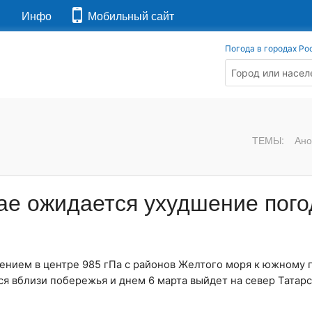
я
Инфо
Мобильный сайт
Погода в городах Ро
ТЕМЫ:
Ано
рае ожидается ухудшение пог
лением в центре 985 гПа с районов Желтого моря к южному
ся вблизи побережья и днем 6 марта выйдет на север Татар