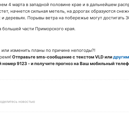
днем 4 марта в западной половине крае и в дальнейшем расп
стет, начнется сильная метель, на дорогах образуются снеж
 и деревьях. Порывы ветра на побережье могут достигать 30
а большей части
Приморского края
.
е или изменить планы по причине непогоды?!
ремя!
Отправьте sms-сообщение с текстом
VLD
или
другим
ий номер
9123
- и получите прогноз на Ваш мобильный телеф
оделитесь новостью