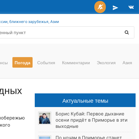
ссии, ближнего зарубежья, Азии
нсы
Погода
События
Комментарии
Экология
Азия
одных
Актуальные темы
Борис Кубай: Первое дыхание
 побережью
осени придёт в Приморье в эти
ского
выходные
По ночам в Приморье станет