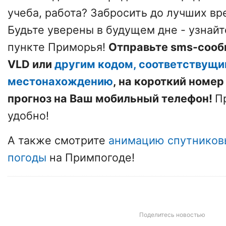
учеба, работа? Забросить до лучших вре
Будьте уверены в будущем дне - узнай
пункте Приморья!
Отправьте sms-сооб
VLD
или
другим кодом, соответствущ
местонахождению
, на короткий номе
прогноз на Ваш мобильный телефон!
П
удобно!
А также смотрите
анимацию спутников
погоды
на
Примпогоде
!
Поделитесь новостью