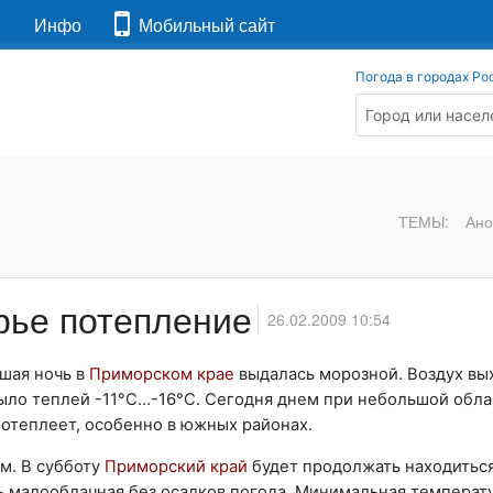
я
Инфо
Мобильный сайт
Погода в городах Ро
ТЕМЫ:
Ано
рье потепление
26.02.2009 10:54
шая ночь в
Приморском крае
выдалась морозной. Воздух вы
было теплей -11°C…-16°C. Сегодня днем при небольшой обла
 потеплеет, особенно в южных районах.
м. В субботу
Приморский край
будет продолжать находитьс
 малооблачная без осадков погода. Минимальная температу