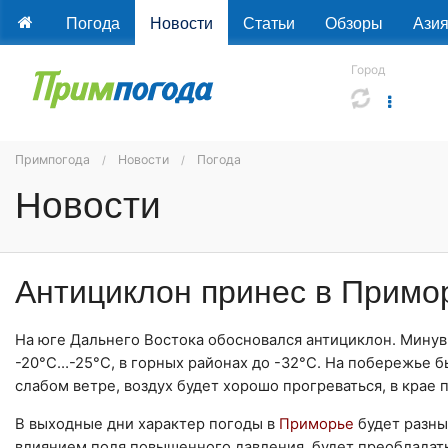
Погода
Новости
Статьи
Обзоры
Ази
Город
Примпогода
Новости
Погода
Новости
Антициклон принес в Примо
На юге Дальнего Востока обосновался антициклон. Минув
-20°C…-25°C, в горных районах до -32°C. На побережье 
слабом ветре, воздух будет хорошо прогреваться, в крае
В выходные дни характер погоды в
Приморье
будет разны
влиянием поля повышенного давления, будет преобладать