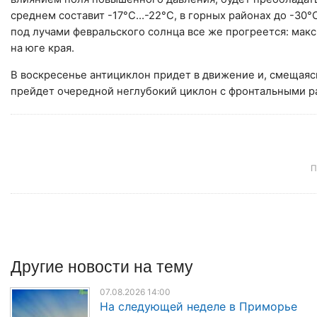
среднем составит -17°C…-22°C, в горных районах до -30
под лучами февральского солнца все же прогреется: макси
на юге края.
В воскресенье антициклон придет в движение и, смещаясь
прейдет очередной неглубокий циклон с фронтальными раз
П
Другие
новости
на тему
07.08.2026 14:00
На следующей неделе в Приморье