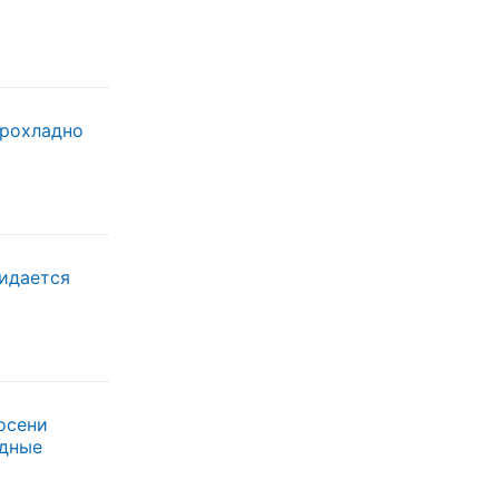
прохладно
жидается
осени
одные