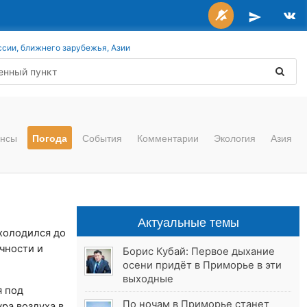
ссии, ближнего зарубежья, Азии
нсы
Погода
События
Комментарии
Экология
Азия
Актуальные темы
холодился до
чности и
Борис Кубай: Первое дыхание
осени придёт в Приморье в эти
выходные
я под
По ночам в Приморье станет
ра воздуха в