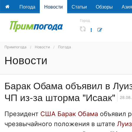
Погода
Новости
Статьи
Обзоры
Ази
Город
Примпогода
Новости
Погода
Новости
Барак Обама объявил в Луи
ЧП из-за шторма "Исаак"
28.08
Президент
США Барак Обама
объявил 
чрезвычайного положения в штате
Луиз