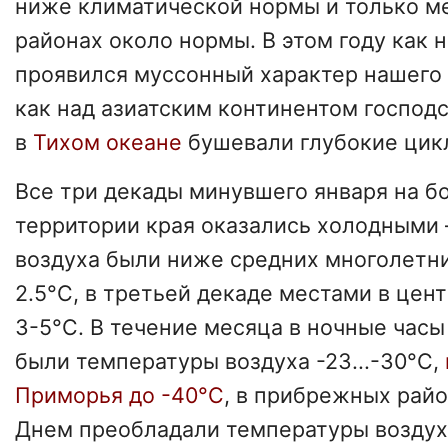
ниже климатической нормы и только м
районах около нормы. В этом году как 
проявился муссонный характер нашего 
как над азиатским континентом господ
в
Тихом океане
бушевали глубокие цик
Все три декады минувшего января на б
территории края оказались холодными
воздуха были ниже средних многолетни
2.5°С, в третьей декаде местами в цен
3-5°С. В течение месяца в ночные ча
были температуры воздуха -23...-30°С,
Приморья до -40°С
, в прибрежных район
Днем преобладали температуры воздуха 